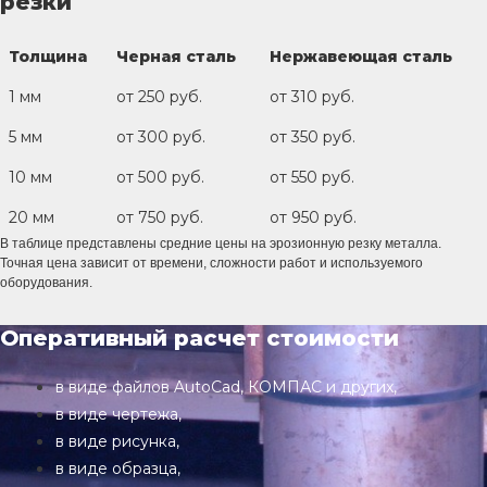
резки
Толщина
Черная сталь
Нержавеющая сталь
1 мм
от 250 руб.
от 310 руб.
5 мм
от 300 руб.
от 350 руб.
10 мм
от 500 руб.
от 550 руб.
20 мм
от 750 руб.
от 950 руб.
В таблице представлены средние цены на эрозионную резку металла.
Точная цена зависит от времени, сложности работ и используемого
оборудования.
Оперативный расчет стоимости
в виде файлов AutoCad, КОМПАС и других,
в виде чертежа,
в виде рисунка,
в виде образца,