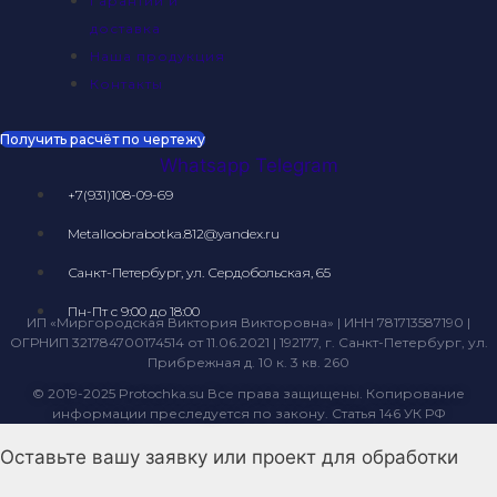
Гарантии и
доставка
Наша продукция
Контакты
Получить расчёт по чертежу
Whatsapp
Telegram
+7(931)108-09-69
Metalloobrabotka.812@yandex.ru
Санкт-Петербург, ул. Сердобольская, 65
Пн-Пт с 9:00 до 18:00
ИП «Миргородская Виктория Викторовна» | ИНН 781713587190 |
ОГРНИП 321784700174514 от 11.06.2021 | 192177, г. Санкт-Петербург, ул.
Прибрежная д. 10 к. 3 кв. 260
© 2019-2025 Protochka.su Все права защищены. Копирование
информации преследуется по закону. Статья 146 УК РФ
Оставьте вашу заявку или проект для обработки