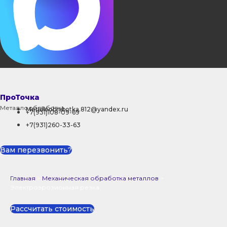
ПроТочка
Металлообработка
Metalloobrabotka.812@yandex.ru
+7(931)108-09-69
+7(931)260-33-63
Вам перезвонить?
Главная
>
Механическая обработка металлов
>
Электроэрозионная резка
Рассчитать стоимость