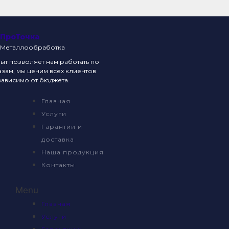
ПроТочка
Металлообработка
т позволяет нам работать по
зам, мы ценим всех клиентов
ависимо от бюджета.
Главная
Услуги
Гарантии и
доставка
Наша продукция
Контакты
Menu
Главная
Услуги