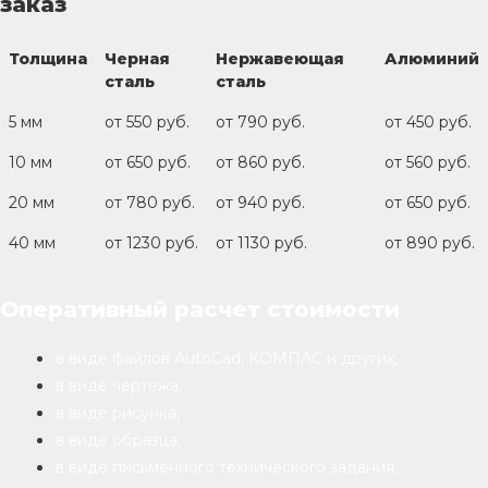
заказ
Толщина
Черная
Нержавеющая
Алюминий
сталь
сталь
5 мм
от 550 руб.
от 790 руб.
от 450 руб.
10 мм
от 650 руб.
от 860 руб.
от 560 руб.
20 мм
от 780 руб.
от 940 руб.
от 650 руб.
40 мм
от 1230 руб.
от 1130 руб.
от 890 руб.
Оперативный расчет стоимости
в виде файлов AutoCad, КОМПАС и других,
в виде чертежа,
в виде рисунка,
в виде образца,
в виде письменного технического задания,