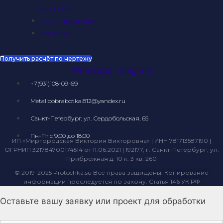
доставка
Наша продукция
Контакты
Получить расчёт по чертежу
Whatsapp
Telegram
+7(931)108-09-69
Metalloobrabotka.812@yandex.ru
Санкт-Петербург, ул. Сердобольская, 65
Пн-Пт с 9:00 до 18:00
ИП «Миргородская Виктория Викторовна» | ИНН 781713587190 |
ОГРНИП 321784700174514 от 11.06.2021 | 192177, г. Санкт-Петербург, ул.
Прибрежная д. 10 к. 3 кв. 260
© 2019-2025 Protochka.su Все права защищены. Копирование
информации преследуется по закону. Статья 146 УК РФ
Оставьте вашу заявку или проект для обработки