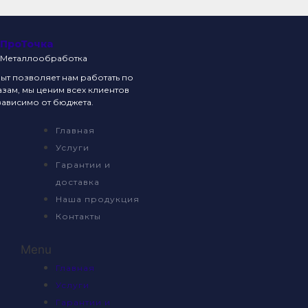
ПроТочка
Металлообработка
т позволяет нам работать по
зам, мы ценим всех клиентов
ависимо от бюджета.
Главная
Услуги
Гарантии и
доставка
Наша продукция
Контакты
Menu
Главная
Услуги
Гарантии и