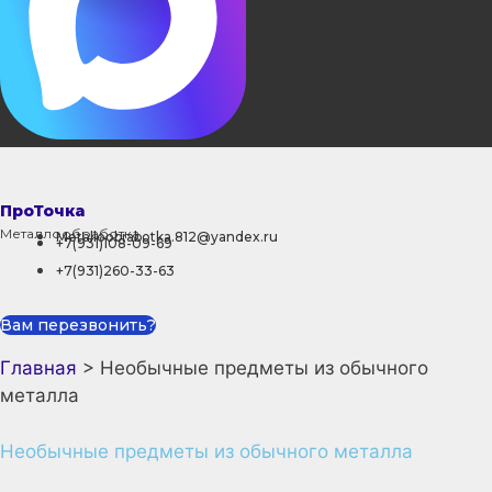
ПроТочка
Металлообработка
Metalloobrabotka.812@yandex.ru
+7(931)108-09-69
+7(931)260-33-63
Вам перезвонить?
Главная
>
Необычные предметы из обычного
металла
Необычные предметы из обычного металла