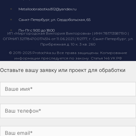
Metalloobrabotka.812@yandex.ru
Санкт-Петербург, ул. Сердобольская, 65
Пн-Пт с 9:00 до 18:00
ИП «Миргородская Виктория Викторовна» | ИНН 781713587190 |
ОГРНИП 321784700174514 от 11.06.2021 | 192177, г. Санкт-Петербург, ул.
Прибрежная д. 10 к. 3 кв. 260
© 2019-2025 Protochka.su Все права защищены. Копирование
информации преследуется по закону. Статья 146 УК РФ
Оставьте вашу заявку или проект для обработки