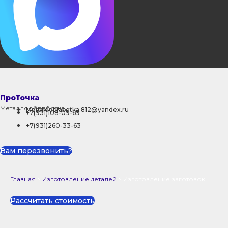
ПроТочка
Металлообработка
Metalloobrabotka.812@yandex.ru
+7(931)108-09-69
+7(931)260-33-63
Вам перезвонить?
Главная
>
Изготовление деталей
>
Изготовление заготовок
Рассчитать стоимость