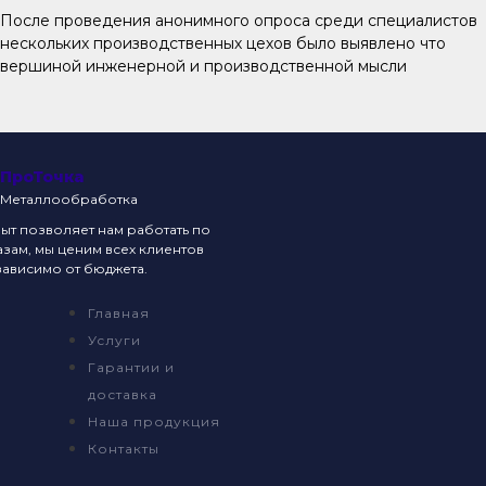
После проведения анонимного опроса среди специалистов
нескольких производственных цехов было выявлено что
вершиной инженерной и производственной мысли
ПроТочка
Металлообработка
т позволяет нам работать по
зам, мы ценим всех клиентов
ависимо от бюджета.
Главная
Услуги
Гарантии и
доставка
Наша продукция
Контакты