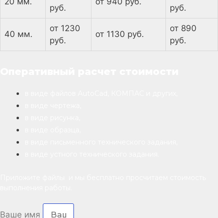
20 мм.
от 940 руб.
руб.
руб.
от 1230
от 890
40 мм.
от 1130 руб.
руб.
руб.
Оперативный расчет стоимости
в виде файлов AutoCad, КОМПАС и других,
в виде чертежа,
в виде рисунка,
в виде образца,
в виде письменного технического задания,
в виде устного технического задания.
Приложите файлы и мы бесплатно просчитаем стоимость
выполнения работы.
Ваше имя