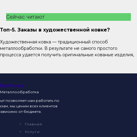
Сейчас читают
Топ-5. Заказы в художественной ковке?
Художественная ковка — традиционный способ
металлообработки. В результате не самого простого
процесса удается получить оригинальные кованые изделия,
ПроТочка
Металлообработка
т позволяет нам работать по
зам, мы ценим всех клиентов
ависимо от бюджета.
Главная
Услуги