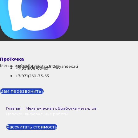
ПроТочка
Металлообработка
Metalloobrabotka.812@yandex.ru
+7(931)108-09-69
+7(931)260-33-63
Вам перезвонить?
Главная
>
Механическая обработка металлов
>
Плоскошлифовальные работы
Рассчитать стоимость