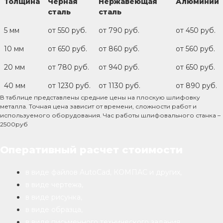
Толщина
Черная
Нержавеющая
Алюминий
сталь
сталь
5 мм
от 550 руб.
от 790 руб.
от 450 руб.
10 мм
от 650 руб.
от 860 руб.
от 560 руб.
20 мм
от 780 руб.
от 940 руб.
от 650 руб.
40 мм
от 1230 руб.
от 1130 руб.
от 890 руб.
В таблице представлены средние цены на плоскую шлифовку
металла. Точная цена зависит от времени, сложности работ и
используемого оборудования. Час работы шлифовального станка –
2500руб
Оперативный расчет стоимости
в виде файлов AutoCad, КОМПАС и других,
в виде чертежа,
в виде рисунка,
в виде образца,
в виде письменного технического задания,