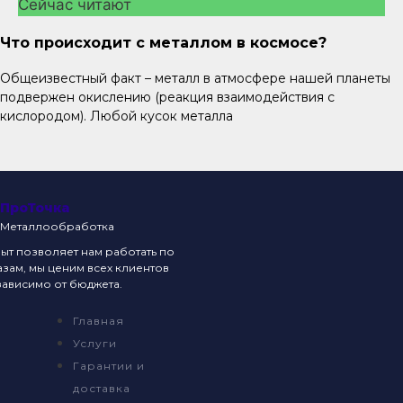
Сейчас читают
Что происходит с металлом в космосе?
Общеизвестный факт – металл в атмосфере нашей планеты
подвержен окислению (реакция взаимодействия с
кислородом). Любой кусок металла
ПроТочка
Металлообработка
т позволяет нам работать по
зам, мы ценим всех клиентов
ависимо от бюджета.
Главная
Услуги
Гарантии и
доставка