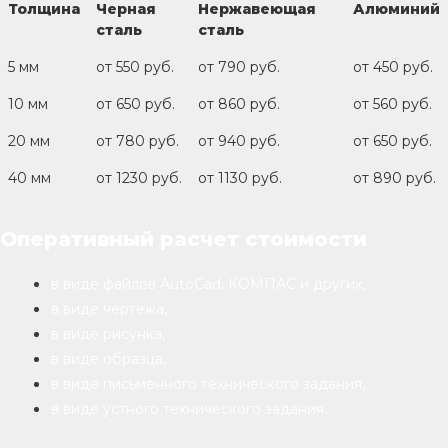
Толщина
Черная
Нержавеющая
Алюминий
сталь
сталь
5 мм
от 550 руб.
от 790 руб.
от 450 руб.
10 мм
от 650 руб.
от 860 руб.
от 560 руб.
20 мм
от 780 руб.
от 940 руб.
от 650 руб.
40 мм
от 1230 руб.
от 1130 руб.
от 890 руб.
Оперативный расчет стоимости
в виде файлов AutoCad, КОМПАС и других,
в виде чертежа,
в виде рисунка,
в виде образца,
в виде письменного технического задания,
в виде устного технического задания.