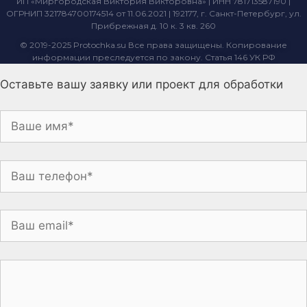
ИП «Миргородская Виктория Викторовна» | ИНН 781713587190 |
ОГРНИП 321784700174514 от 11.06.2021 | 192177, г. Санкт-Петербург, ул.
Прибрежная д. 10 к. 3 кв. 260
© 2019-2025 Protochka.su Все права защищены. Копирование
информации преследуется по закону. Статья 146 УК РФ
Оставьте вашу заявку или проект для обработки