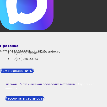
ПроТочка
Металлообработка
Metalloobrabotka.812@yandex.ru
+7(931)108-09-69
+7(931)260-33-63
Вам перезвонить?
Главная
>
Механическая обработка металлов
>
Строгание
металла
Рассчитать стоимость