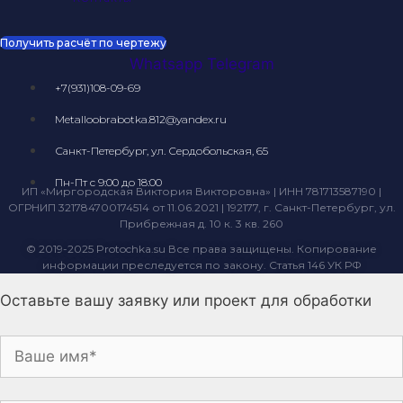
Получить расчёт по чертежу
Whatsapp
Telegram
+7(931)108-09-69
Metalloobrabotka.812@yandex.ru
Санкт-Петербург, ул. Сердобольская, 65
Пн-Пт с 9:00 до 18:00
ИП «Миргородская Виктория Викторовна» | ИНН 781713587190 |
ОГРНИП 321784700174514 от 11.06.2021 | 192177, г. Санкт-Петербург, ул.
Прибрежная д. 10 к. 3 кв. 260
© 2019-2025 Protochka.su Все права защищены. Копирование
информации преследуется по закону. Статья 146 УК РФ
Оставьте вашу заявку или проект для обработки