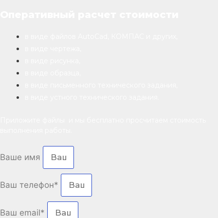
Оперативный расчет стоимости
в виде файлов AutoCad, КОМПАС и других,
в виде чертежа,
в виде рисунка,
в виде образца,
в виде письменного технического задания,
в виде устного технического задания.
Приложите файлы и мы бесплатно просчитаем стоимость
выполнения работы.
Ваше имя
Ваш телефон*
Ваш email*