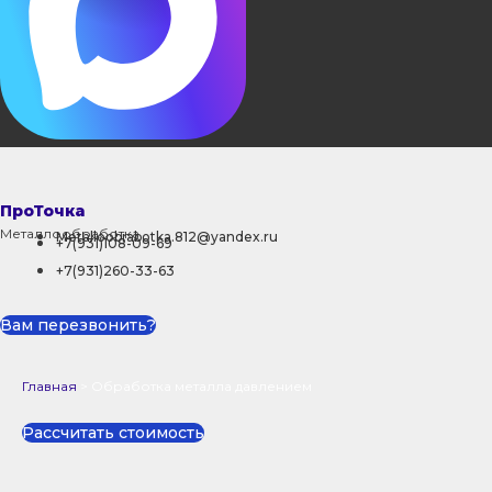
ПроТочка
Металлообработка
Metalloobrabotka.812@yandex.ru
+7(931)108-09-69
+7(931)260-33-63
Вам перезвонить?
Главная
>
Обработка металла давлением
Рассчитать стоимость