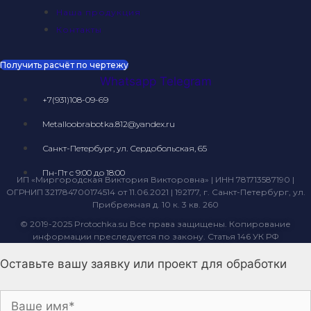
Наша продукция
Контакты
Получить расчёт по чертежу
Whatsapp
Telegram
+7(931)108-09-69
Metalloobrabotka.812@yandex.ru
Санкт-Петербург, ул. Сердобольская, 65
Пн-Пт с 9:00 до 18:00
ИП «Миргородская Виктория Викторовна» | ИНН 781713587190 |
ОГРНИП 321784700174514 от 11.06.2021 | 192177, г. Санкт-Петербург, ул.
Прибрежная д. 10 к. 3 кв. 260
© 2019-2025 Protochka.su Все права защищены. Копирование
информации преследуется по закону. Статья 146 УК РФ
Оставьте вашу заявку или проект для обработки