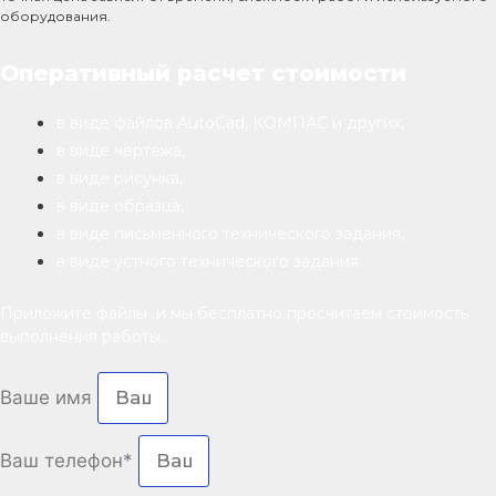
оборудования.
Оперативный расчет стоимости
в виде файлов AutoCad, КОМПАС и других,
в виде чертежа,
в виде рисунка,
в виде образца,
в виде письменного технического задания,
в виде устного технического задания.
Приложите файлы и мы бесплатно просчитаем стоимость
выполнения работы.
Ваше имя
Ваш телефон*