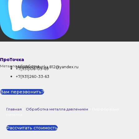
ПроТочка
Металлообработка
Metalloobrabotka.812@yandex.ru
+7(931)108-09-69
+7(931)260-33-63
Вам перезвонить?
Главная
>
Обработка металла давлением
>
Перфорация
металла
Рассчитать стоимость